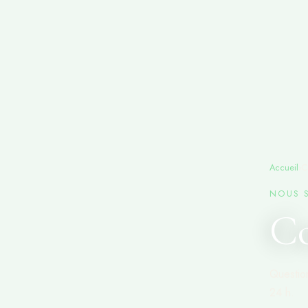
Accueil
›
C
NOUS 
Co
Questio
24 h.